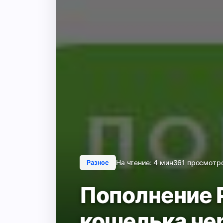
На чтение: 4 мин
361 просмотр
Разное
Пополнение 
кошелька че