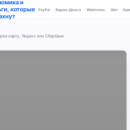
номика и
ги, которые
PayPal
Яндекс.Деньги
Webmoney
Qiwi
Кри
ахнут
рез карту, Яндекс или Сбербанк