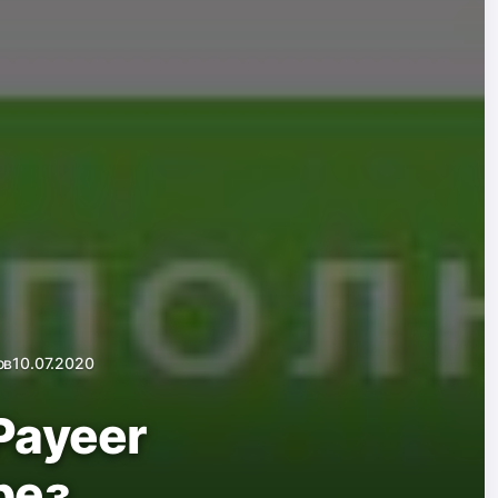
ов
10.07.2020
Payeer
рез