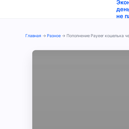
Эко
день
не п
Главная
→
Разное
→
Пополнение Payeer кошелька че