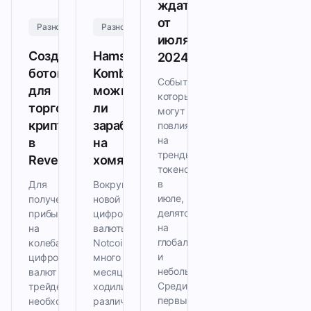
ждать
от
Разное
Разное
июля
Создание
Hamster
2024
ботов
Kombat:
События,
для
можно
которые
торговли
ли
могут
криптовалютой
заработать
повлиять
на
в
на
тренды
RevenueBot
хомяке?
токенов
в
Для
Вокруг
июле,
получения
новой
делятся
прибыли
цифровой
на
на
валюты
глобальные
колебаниях
Notcoin
и
цифровых
много
небольшие.
валют
месяцев
Среди
трейдерам
ходили
первых:
необходимо
различные