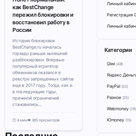
Личный кабин
как BestChange
пережил блокировки и
Регистрация Q
восстановил работу в
Личный каби
России
История блокировок
BestChange.ru началась
Категории
гораздо раньше нынешней
разблокировки. Впервые
Qiwi
(48)
популярный агрегатор
обменников оказался в
Яндекс.День
реестре запрещенных сайтов
еще в 2017 году. Тогда, как и
PayPal
(32)
в последующие годы,
Разное
причиной ограничений
(25)
становились...
Webmoney
(19)
Юmoney
🕒 4 мин
👁️ 365 просмотров
(15)