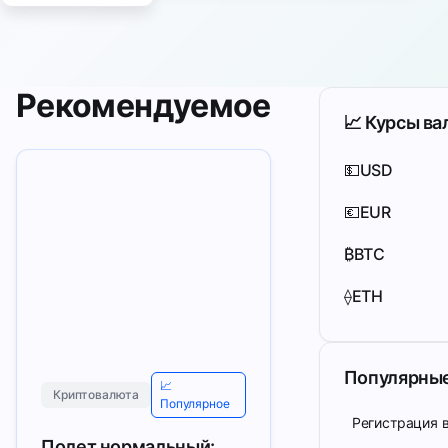
Рекомендуемое
📈 Курсы ва
💵
USD
💶
EUR
₿
BTC
⟠
ETH
Популярные
📈
Криптовалюта
Популярное
Регистрация 
Полет нормальный: