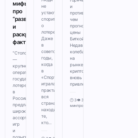
мифы
не
и
про
устают
противоречивой,
“развод”
спорить
чем
о
прогнозирование
и
лотереях.
цены
раскрываем
Даже
Биткойна.
факты
в
Недавние
советские
колебания
"Столото"
годы,
на
—
когда
рынке
крупнейший
в
криптовалют
оператор
«Спортлото»
вновь
государственных
играла
привлекли…
лотерей
практически
в
вся
России,
🕒 3
👁️ 326
страна,
предлагающий
мин
просмотров
находились
широкий
те,
ассортимент
кто…
игр
и
розыгрышей.