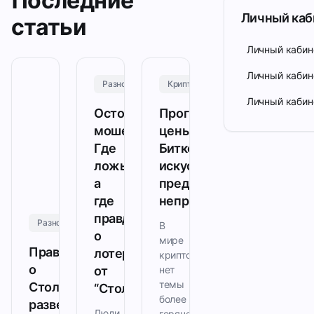
Последние
Личный каб
статьи
Личный кабин
Личный кабин
Разное
Криптовалюта
Личный каби
Осторожно:
Прогнозирование
мошенники!
цены
Где
Биткойна:
ложь,
искусство
а
предсказания
где
непредсказуемого
правда
Разное
В
о
мире
Правда
лотереях
криптовалют
о
от
нет
темы
Столото:
“Столото”
более
развенчиваем
Люди
горячей